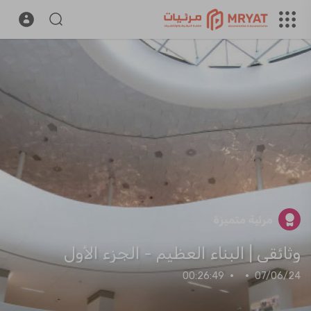
مرئية متميزة
وثائقي | البناء العظيم - الجزء الأول
00:26:49
·
·
07/06/24