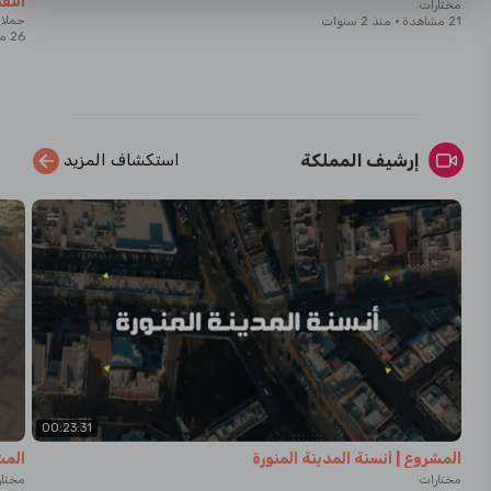
التقن
مختارات
حملات
21 مشاهدة
·
منذ 2 سنوات
26 مشاهدة
إرشيف المملكة
استكشاف المزيد
00:23:31
المشروع | أنسنة المدينة المنورة
المش
مختارات
مختار